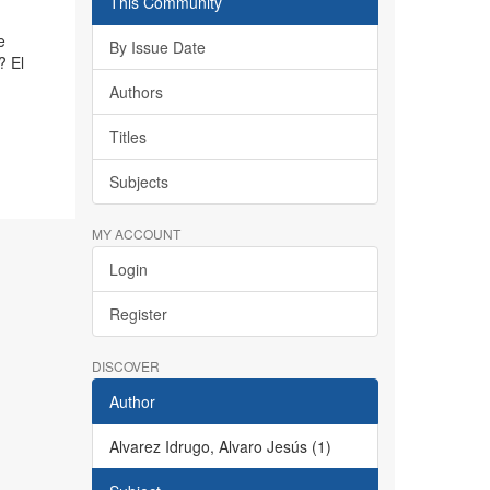
This Community
e
By Issue Date
? El
Authors
Titles
Subjects
MY ACCOUNT
Login
Register
DISCOVER
Author
Alvarez Idrugo, Alvaro Jesús (1)