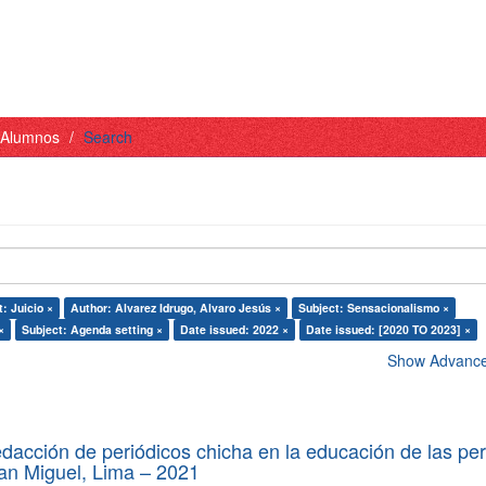
- Alumnos
Search
: Juicio ×
Author: Alvarez Idrugo, Alvaro Jesús ×
Subject: Sensacionalismo ×
×
Subject: Agenda setting ×
Date issued: 2022 ×
Date issued: [2020 TO 2023] ×
Show Advanced
edacción de periódicos chicha en la educación de las pe
 San Miguel, Lima – 2021