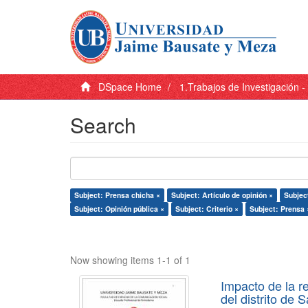
DSpace Home
1.Trabajos de Investigación 
Search
Subject: Prensa chicha ×
Subject: Artículo de opinión ×
Subject
Subject: Opinión pública ×
Subject: Criterio ×
Subject: Prensa 
Now showing items 1-1 of 1
Impacto de la r
del distrito de