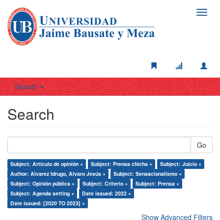
Toggl
navig
Search
Search
Go
Subject: Artículo de opinión ×
Subject: Prensa chicha ×
Subject: Juicio ×
Author: Alvarez Idrugo, Alvaro Jesús ×
Subject: Sensacionalismo ×
Subject: Opinión pública ×
Subject: Criterio ×
Subject: Prensa ×
Subject: Agenda setting ×
Date issued: 2022 ×
Date issued: [2020 TO 2023] ×
Show Advanced Filters