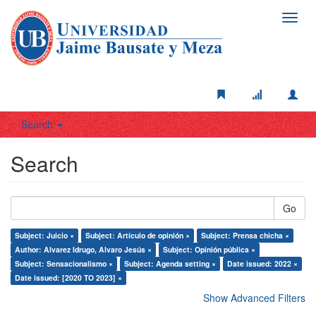
Toggl
navig
Search
Search
Go
Subject: Juicio ×
Subject: Artículo de opinión ×
Subject: Prensa chicha ×
Author: Alvarez Idrugo, Alvaro Jesús ×
Subject: Opinión pública ×
Subject: Sensacionalismo ×
Subject: Agenda setting ×
Date issued: 2022 ×
Date issued: [2020 TO 2023] ×
Show Advanced Filters