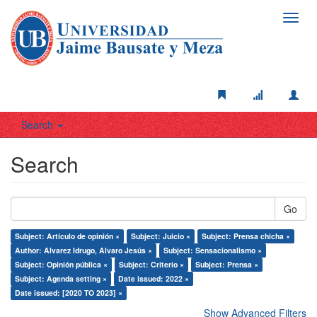
Toggl
navig
Search
Search
Go
Subject: Artículo de opinión ×
Subject: Juicio ×
Subject: Prensa chicha ×
Author: Alvarez Idrugo, Alvaro Jesús ×
Subject: Sensacionalismo ×
Subject: Opinión pública ×
Subject: Criterio ×
Subject: Prensa ×
Subject: Agenda setting ×
Date issued: 2022 ×
Date issued: [2020 TO 2023] ×
Show Advanced Filters