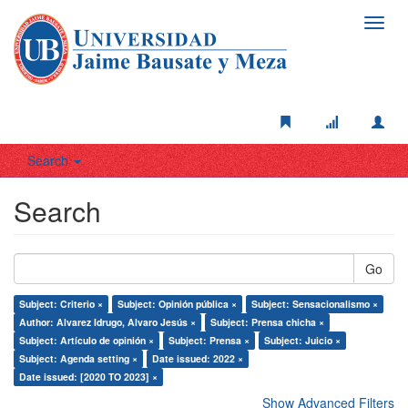
Toggl
navig
Search
Search
Go
Subject: Criterio ×
Subject: Opinión pública ×
Subject: Sensacionalismo ×
Author: Alvarez Idrugo, Alvaro Jesús ×
Subject: Prensa chicha ×
Subject: Artículo de opinión ×
Subject: Prensa ×
Subject: Juicio ×
Subject: Agenda setting ×
Date issued: 2022 ×
Date issued: [2020 TO 2023] ×
Show Advanced Filters