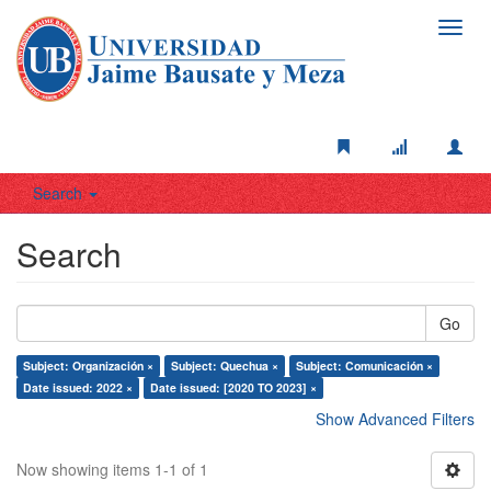
Toggl
navig
Search
Search
Go
Subject: Organización ×
Subject: Quechua ×
Subject: Comunicación ×
Date issued: 2022 ×
Date issued: [2020 TO 2023] ×
Show Advanced Filters
Now showing items 1-1 of 1