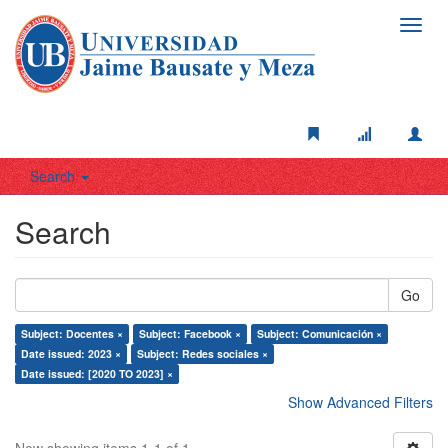
Toggl
navig
Search
Search
Go
Subject: Docentes ×
Subject: Facebook ×
Subject: Comunicación ×
Date issued: 2023 ×
Subject: Redes sociales ×
Date issued: [2020 TO 2023] ×
Show Advanced Filters