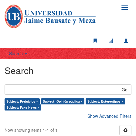
Toggl
navig
Search
Search
Go
Subject: Prejuicios ×
Subject: Opinión pública ×
Subject: Estereotipos ×
Subject: Fake News ×
Show Advanced Filters
Now showing items 1-1 of 1