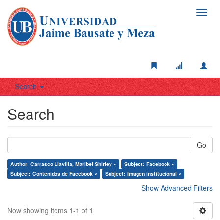
Toggl
navig
Search
Search
Go
Author: Carrasco Llavilla, Maribel Shirley ×
Subject: Facebook ×
Subject: Contenidos de Facebook ×
Subject: Imagen institucional ×
Show Advanced Filters
Now showing items 1-1 of 1