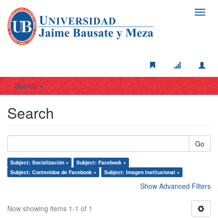
Toggl
navig
Search
Search
Go
Subject: Socialización ×
Subject: Facebook ×
Subject: Contenidos de Facebook ×
Subject: Imagen institucional ×
Show Advanced Filters
Now showing items 1-1 of 1