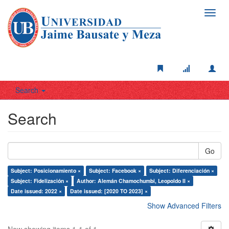
Toggl
navig
Search
Search
Go
Subject: Posicionamiento ×
Subject: Facebook ×
Subject: Diferenciación ×
Subject: Fidelización ×
Author: Alemán Chamochumbi, Leopoldo II ×
Date issued: 2022 ×
Date issued: [2020 TO 2023] ×
Show Advanced Filters