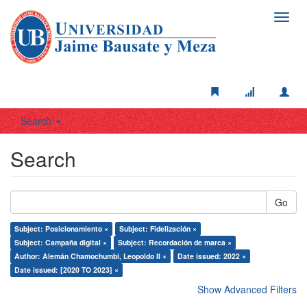
Toggl
navig
Search
Search
Go
Subject: Posicionamiento ×
Subject: Fidelización ×
Subject: Campaña digital ×
Subject: Recordación de marca ×
Author: Alemán Chamochumbi, Leopoldo II ×
Date issued: 2022 ×
Date issued: [2020 TO 2023] ×
Show Advanced Filters