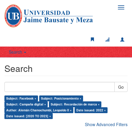
Toggl
navig
Search
Search
Go
Subject: Facebook ×
Subject: Posicionamiento ×
Subject: Campaña digital ×
Subject: Recordación de marca ×
Author: Alemán Chamochumbi, Leopoldo II ×
Date issued: 2022 ×
Date issued: [2020 TO 2023] ×
Show Advanced Filters