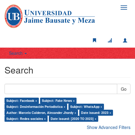
Toggl
navig
Search
Search
Go
Subject: Facebook ×
Subject: Fake News ×
Subject: Desinformación Periodística ×
Subject: WhatsApp ×
Author: Marcelo Calderon, Alexander Jhordy ×
Date issued: 2023 ×
Subject: Redes sociales ×
Date issued: [2020 TO 2023] ×
Show Advanced Filters