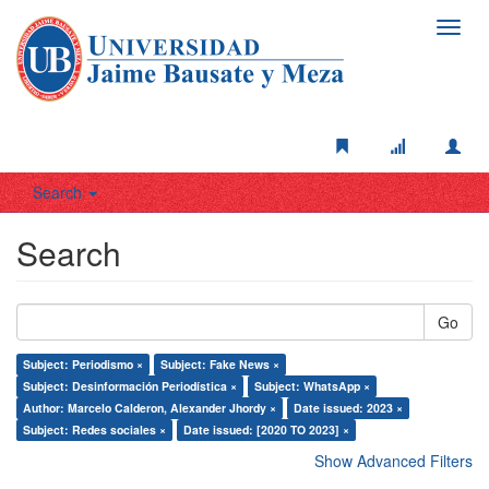
Toggl
navig
Search
Search
Go
Subject: Periodismo ×
Subject: Fake News ×
Subject: Desinformación Periodística ×
Subject: WhatsApp ×
Author: Marcelo Calderon, Alexander Jhordy ×
Date issued: 2023 ×
Subject: Redes sociales ×
Date issued: [2020 TO 2023] ×
Show Advanced Filters