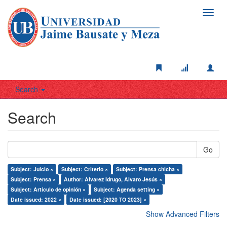
Toggl
navig
Search
Search
Go
Subject: Juicio ×
Subject: Criterio ×
Subject: Prensa chicha ×
Subject: Prensa ×
Author: Alvarez Idrugo, Alvaro Jesús ×
Subject: Artículo de opinión ×
Subject: Agenda setting ×
Date issued: 2022 ×
Date issued: [2020 TO 2023] ×
Show Advanced Filters