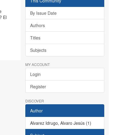
This Community
e
By Issue Date
? El
Authors
Titles
Subjects
MY ACCOUNT
Login
Register
DISCOVER
Author
Alvarez Idrugo, Alvaro Jesús (1)