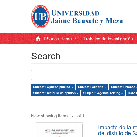
DSpace Home
1.Trabajos de Investigación 
Search
Subject: Opinión pública ×
Subject: Criterio ×
Subject: Prensa 
Subject: Artículo de opinión ×
Subject: Agenda setting ×
Date 
Now showing items 1-1 of 1
Impacto de la r
del distrito de