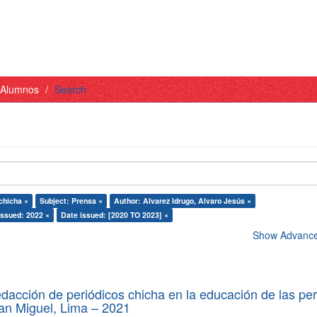
- Alumnos
Search
chicha ×
Subject: Prensa ×
Author: Alvarez Idrugo, Alvaro Jesús ×
issued: 2022 ×
Date issued: [2020 TO 2023] ×
Show Advanced
edacción de periódicos chicha en la educación de las pe
 San Miguel, Lima – 2021