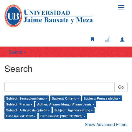
Toggl
navig
Search
Search
Go
Subject: Sensacionalismo ×
Subject: Criterio ×
Subject: Prensa chicha ×
Subject: Prensa ×
Author: Alvarez Idrugo, Alvaro Jesús ×
Subject: Artículo de opinión ×
Subject: Agenda setting ×
Date issued: 2022 ×
Date issued: [2020 TO 2023] ×
Show Advanced Filters