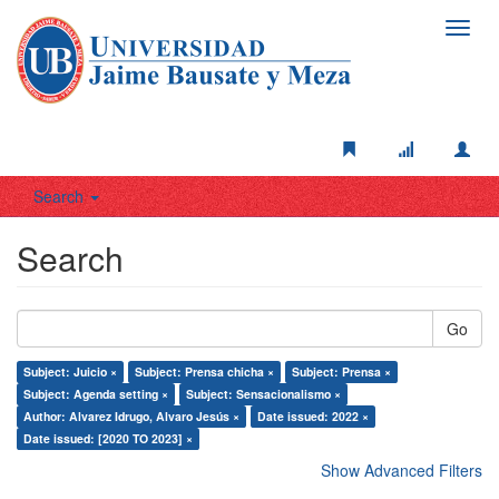
Toggl
navig
Search
Search
Go
Subject: Juicio ×
Subject: Prensa chicha ×
Subject: Prensa ×
Subject: Agenda setting ×
Subject: Sensacionalismo ×
Author: Alvarez Idrugo, Alvaro Jesús ×
Date issued: 2022 ×
Date issued: [2020 TO 2023] ×
Show Advanced Filters