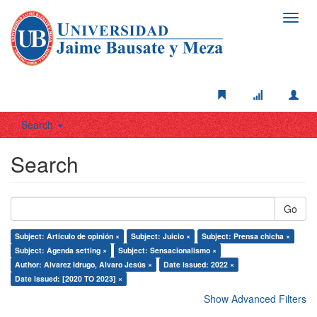
Toggl
navig
Search
Search
Go
Subject: Artículo de opinión ×
Subject: Juicio ×
Subject: Prensa chicha ×
Subject: Agenda setting ×
Subject: Sensacionalismo ×
Author: Alvarez Idrugo, Alvaro Jesús ×
Date issued: 2022 ×
Date issued: [2020 TO 2023] ×
Show Advanced Filters