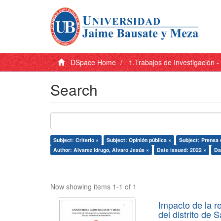
DSpace Home
1.Trabajos de Investigación 
Search
Subject: Criterio ×
Subject: Opinión pública ×
Subject: Prensa 
Author: Alvarez Idrugo, Alvaro Jesús ×
Date issued: 2022 ×
Da
Now showing items 1-1 of 1
Impacto de la r
del distrito de