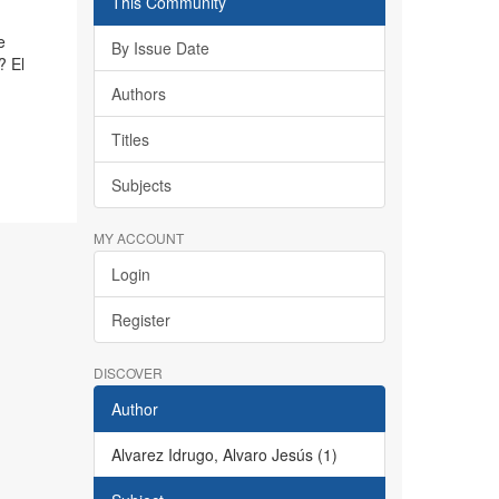
This Community
e
By Issue Date
? El
Authors
Titles
Subjects
MY ACCOUNT
Login
Register
DISCOVER
Author
Alvarez Idrugo, Alvaro Jesús (1)