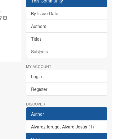
This Community
e
By Issue Date
? El
Authors
Titles
Subjects
MY ACCOUNT
Login
Register
DISCOVER
Author
Alvarez Idrugo, Alvaro Jesús (1)