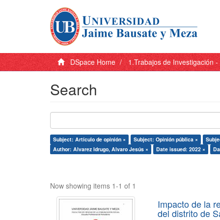
DSpace Home
1.Trabajos de Investigación 
Search
Subject: Artículo de opinión ×
Subject: Opinión pública ×
Subje
Author: Alvarez Idrugo, Alvaro Jesús ×
Date issued: 2022 ×
Da
Now showing items 1-1 of 1
Impacto de la r
del distrito de