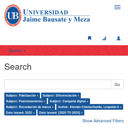
Toggl
navig
Search
Search
Go
Subject: Fidelización ×
Subject: Diferenciación ×
Subject: Posicionamiento ×
Subject: Campaña digital ×
Subject: Recordación de marca ×
Author: Alemán Chamochumbi, Leopoldo II ×
Date issued: 2022 ×
Date issued: [2020 TO 2023] ×
Show Advanced Filters