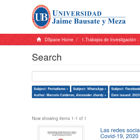
DSpace Home
1.Trabajos de Investigación 
Search
Subject: Periodismo ×
Subject: WhatsApp ×
Subject: Facebook
Author: Marcelo Calderon, Alexander Jhordy ×
Date issued: 2023
Now showing items 1-1 of 1
Las redes socia
Covid-19, 2020