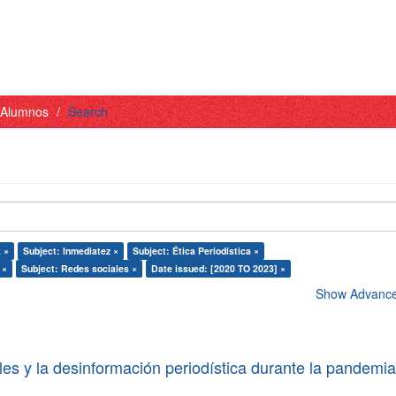
- Alumnos
Search
 ×
Subject: Inmediatez ×
Subject: Ética Periodística ×
 ×
Subject: Redes sociales ×
Date issued: [2020 TO 2023] ×
Show Advanced
les y la desinformación periodística durante la pandemi