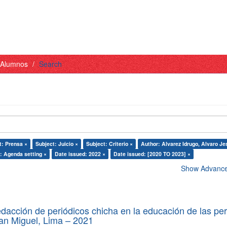
- Alumnos
Search
t: Prensa ×
Subject: Juicio ×
Subject: Criterio ×
Author: Alvarez Idrugo, Alvaro Je
: Agenda setting ×
Date issued: 2022 ×
Date issued: [2020 TO 2023] ×
Show Advanced
edacción de periódicos chicha en la educación de las pe
 San Miguel, Lima – 2021