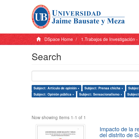
DSpace Home
1.Trabajos de Investigación 
Search
Subject: Artículo de opinión ×
Subject: Prensa chicha ×
Subjec
Subject: Opinión pública ×
Subject: Sensacionalismo ×
Subject
Now showing items 1-1 of 1
Impacto de la r
del distrito de