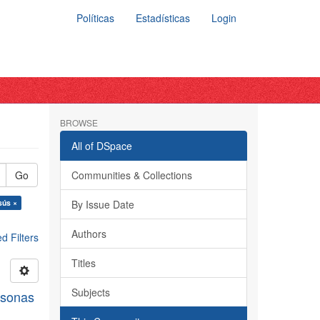
Políticas
Estadísticas
Login
BROWSE
All of DSpace
Go
Communities & Collections
sús ×
By Issue Date
Authors
 Filters
Titles
Subjects
rsonas