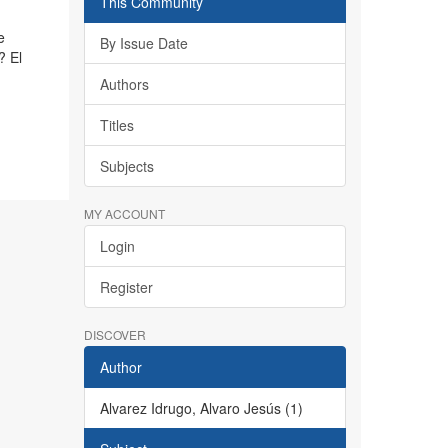
This Community
e
By Issue Date
? El
Authors
Titles
Subjects
MY ACCOUNT
Login
Register
DISCOVER
Author
Alvarez Idrugo, Alvaro Jesús (1)