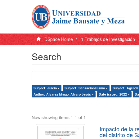
DSpace Home
1.Trabajos de Investigación 
Search
Subject: Juicio ×
Subject: Sensacionalismo ×
Subject: Agenda 
Author: Alvarez Idrugo, Alvaro Jesús ×
Date issued: 2022 ×
Da
Now showing items 1-1 of 1
Impacto de la r
del distrito de