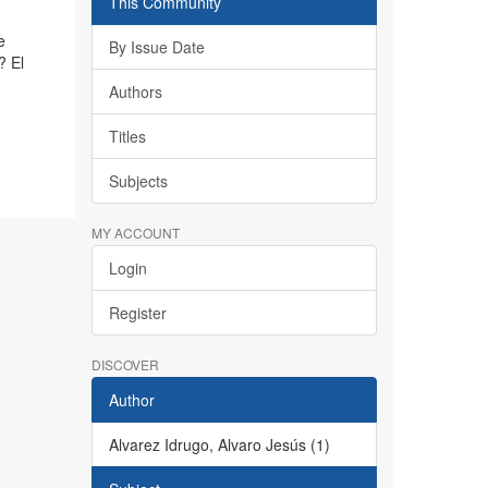
This Community
e
By Issue Date
? El
Authors
Titles
Subjects
MY ACCOUNT
Login
Register
DISCOVER
Author
Alvarez Idrugo, Alvaro Jesús (1)