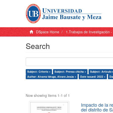
DSpace Home
1.Trabajos de Investigación 
Search
Subject: Criterio ×
Subject: Prensa chicha ×
Subject: Artículo 
Author: Alvarez Idrugo, Alvaro Jesús ×
Date issued: 2022 ×
Da
Now showing items 1-1 of 1
Impacto de la r
del distrito de