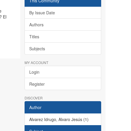
This Community
e
By Issue Date
? El
Authors
Titles
Subjects
MY ACCOUNT
Login
Register
DISCOVER
Author
Alvarez Idrugo, Alvaro Jesús (1)