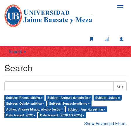
Toggl
navig
Search
Search
Go
Subject: Prensa chicha ×
Subject: Artículo de opinión ×
Subject: Juicio ×
Subject: Opinión pública ×
Subject: Sensacionalismo ×
Author: Alvarez Idrugo, Alvaro Jesús ×
Subject: Agenda setting ×
Date issued: 2022 ×
Date issued: [2020 TO 2023] ×
Show Advanced Filters