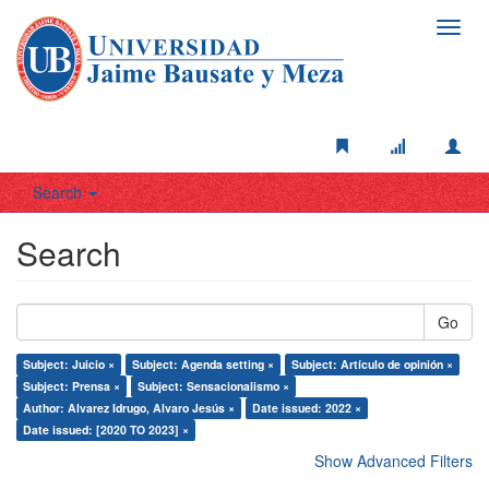
Toggl
navig
Search
Search
Go
Subject: Juicio ×
Subject: Agenda setting ×
Subject: Artículo de opinión ×
Subject: Prensa ×
Subject: Sensacionalismo ×
Author: Alvarez Idrugo, Alvaro Jesús ×
Date issued: 2022 ×
Date issued: [2020 TO 2023] ×
Show Advanced Filters