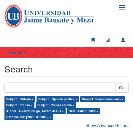
Toggl
navig
Search
Search
Go
Subject: Criterio ×
Subject: Opinión pública ×
Subject: Sensacionalismo ×
Subject: Prensa ×
Subject: Prensa chicha ×
Author: Alvarez Idrugo, Alvaro Jesús ×
Date issued: 2022 ×
Date issued: [2020 TO 2023] ×
Show Advanced Filters