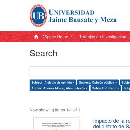
DSpace Home
1.Trabajos de Investigación 
Search
Subject: Artículo de opinión ×
Subject: Opinión pública ×
Subje
Author: Alvarez Idrugo, Alvaro Jesús ×
Subject: Criterio ×
Subj
Now showing items 1-1 of 1
Impacto de la r
del distrito de