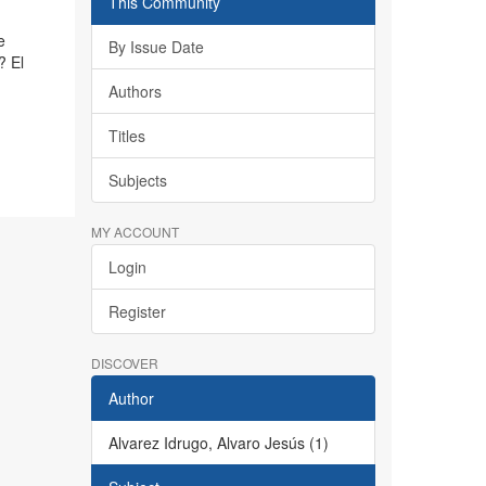
This Community
e
By Issue Date
? El
Authors
Titles
Subjects
MY ACCOUNT
Login
Register
DISCOVER
Author
Alvarez Idrugo, Alvaro Jesús (1)