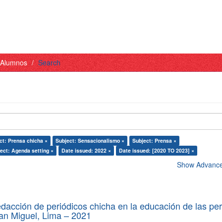
- Alumnos
Search
ct: Prensa chicha ×
Subject: Sensacionalismo ×
Subject: Prensa ×
ect: Agenda setting ×
Date issued: 2022 ×
Date issued: [2020 TO 2023] ×
Show Advanced
edacción de periódicos chicha en la educación de las pe
 San Miguel, Lima – 2021