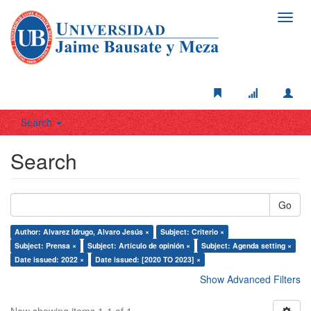
Toggl
navig
Search
Search
Go
Author: Alvarez Idrugo, Alvaro Jesús ×
Subject: Criterio ×
Subject: Prensa ×
Subject: Artículo de opinión ×
Subject: Agenda setting ×
Date issued: 2022 ×
Date issued: [2020 TO 2023] ×
Show Advanced Filters