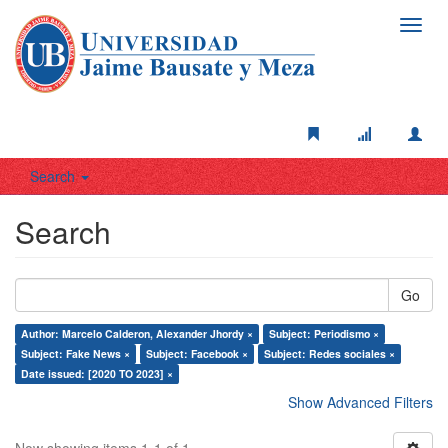
Toggl
navig
Search
Search
Go
Author: Marcelo Calderon, Alexander Jhordy ×
Subject: Periodismo ×
Subject: Fake News ×
Subject: Facebook ×
Subject: Redes sociales ×
Date issued: [2020 TO 2023] ×
Show Advanced Filters