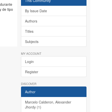
This Community
 durante
y de tipo
By Issue Date
Authors
Titles
Subjects
MY ACCOUNT
Login
Register
DISCOVER
Author
Marcelo Calderon, Alexander
Jhordy (1)