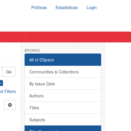
Políticas
Estadísticas
Login
BROWSE
All of DSpace
Go
Communities & Collections
×
By Issue Date
 Filters
Authors
Titles
a
Subjects