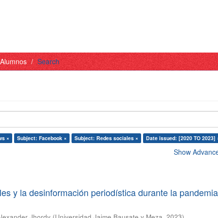
- Alumnos
Search
ws ×
Subject: Facebook ×
Subject: Redes sociales ×
Date issued: [2020 TO 2023] 
Show Advanced
les y la desinformación periodística durante la pandemi
Alexander Jhordy
(
Universidad Jaime Bausate y Meza
,
2023
)