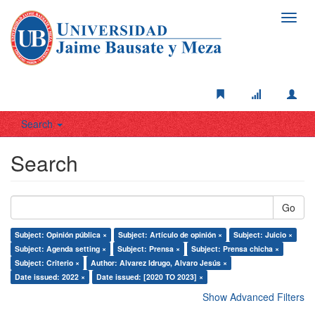
Toggl
navig
Search
Search
Go
Subject: Opinión pública ×
Subject: Artículo de opinión ×
Subject: Juicio ×
Subject: Agenda setting ×
Subject: Prensa ×
Subject: Prensa chicha ×
Subject: Criterio ×
Author: Alvarez Idrugo, Alvaro Jesús ×
Date issued: 2022 ×
Date issued: [2020 TO 2023] ×
Show Advanced Filters