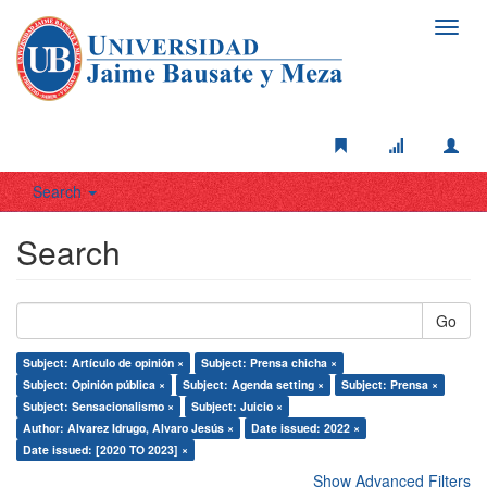
Toggl
navig
Search
Search
Go
Subject: Artículo de opinión ×
Subject: Prensa chicha ×
Subject: Opinión pública ×
Subject: Agenda setting ×
Subject: Prensa ×
Subject: Sensacionalismo ×
Subject: Juicio ×
Author: Alvarez Idrugo, Alvaro Jesús ×
Date issued: 2022 ×
Date issued: [2020 TO 2023] ×
Show Advanced Filters