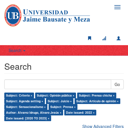
Toggl
navig
Search
Search
Go
Subject: Criterio ×
Subject: Opinión pública ×
Subject: Prensa chicha ×
Subject: Agenda setting ×
Subject: Juicio ×
Subject: Artículo de opinión ×
Subject: Sensacionalismo ×
Subject: Prensa ×
Author: Alvarez Idrugo, Alvaro Jesús ×
Date issued: 2022 ×
Date issued: [2020 TO 2023] ×
Show Advanced Filters