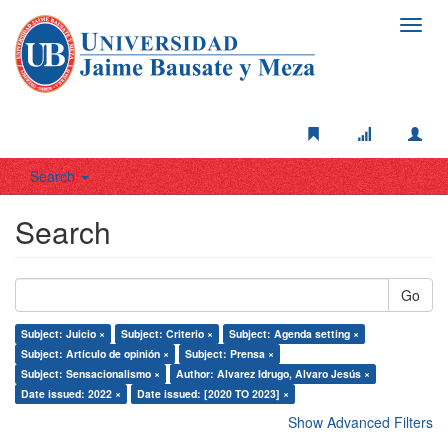
Toggl
navig
Search
Search
Go
Subject: Juicio ×
Subject: Criterio ×
Subject: Agenda setting ×
Subject: Artículo de opinión ×
Subject: Prensa ×
Subject: Sensacionalismo ×
Author: Alvarez Idrugo, Alvaro Jesús ×
Date issued: 2022 ×
Date issued: [2020 TO 2023] ×
Show Advanced Filters