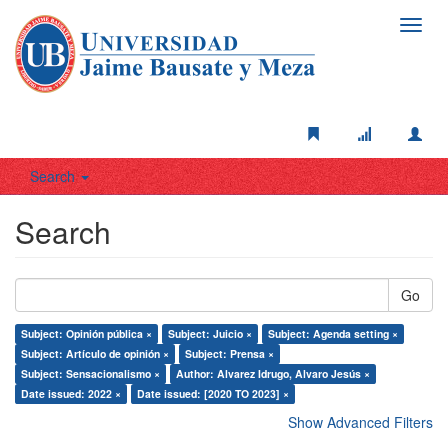
Toggl
navig
Search
Search
Go
Subject: Opinión pública ×
Subject: Juicio ×
Subject: Agenda setting ×
Subject: Artículo de opinión ×
Subject: Prensa ×
Subject: Sensacionalismo ×
Author: Alvarez Idrugo, Alvaro Jesús ×
Date issued: 2022 ×
Date issued: [2020 TO 2023] ×
Show Advanced Filters