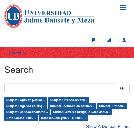
Toggl
navig
Search
Search
Go
Subject: Opinión pública ×
Subject: Prensa chicha ×
Subject: Agenda setting ×
Subject: Artículo de opinión ×
Subject: Prensa ×
Subject: Sensacionalismo ×
Author: Alvarez Idrugo, Alvaro Jesús ×
Date issued: 2022 ×
Date issued: [2020 TO 2023] ×
Show Advanced Filters