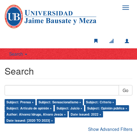
Toggl
navig
Search
Search
Go
Subject: Prensa ×
Subject: Sensacionalismo ×
Subject: Criterio ×
Subject: Artículo de opinión ×
Subject: Juicio ×
Subject: Opinión pública ×
Author: Alvarez Idrugo, Alvaro Jesús ×
Date issued: 2022 ×
Date issued: [2020 TO 2023] ×
Show Advanced Filters