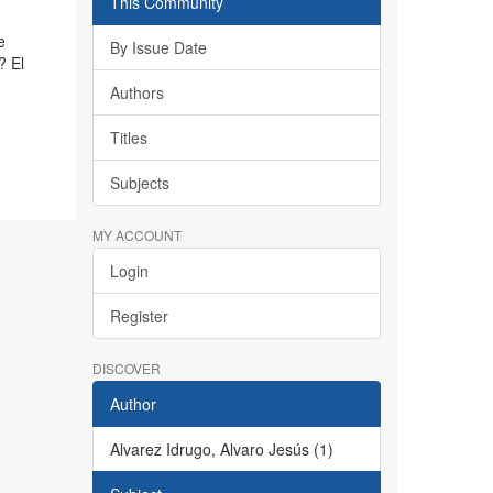
This Community
e
By Issue Date
? El
Authors
Titles
Subjects
MY ACCOUNT
Login
Register
DISCOVER
Author
Alvarez Idrugo, Alvaro Jesús (1)