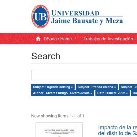
DSpace Home
1.Trabajos de Investigación 
Search
Subject: Agenda setting ×
Subject: Prensa chicha ×
Subject: J
Author: Alvarez Idrugo, Alvaro Jesús ×
Date issued: 2022 ×
Da
Now showing items 1-1 of 1
Impacto de la r
del distrito de