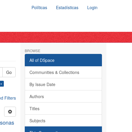
Políticas
Estadísticas
Login
BROWSE
All of DSpace
Go
Communities & Collections
 ×
By Issue Date
Authors
 Filters
Titles
Subjects
rsonas