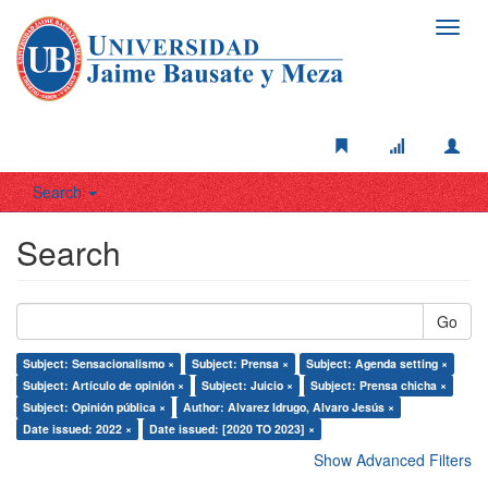
Toggl
navig
Search
Search
Go
Subject: Sensacionalismo ×
Subject: Prensa ×
Subject: Agenda setting ×
Subject: Artículo de opinión ×
Subject: Juicio ×
Subject: Prensa chicha ×
Subject: Opinión pública ×
Author: Alvarez Idrugo, Alvaro Jesús ×
Date issued: 2022 ×
Date issued: [2020 TO 2023] ×
Show Advanced Filters