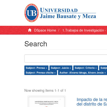
DSpace Home
1.Trabajos de Investigación 
Search
Subject: Prensa ×
Subject: Juicio ×
Subject: Criterio ×
Subje
Subject: Prensa chicha ×
Author: Alvarez Idrugo, Alvaro Jesús ×
Now showing items 1-1 of 1
Impacto de la r
del distrito de