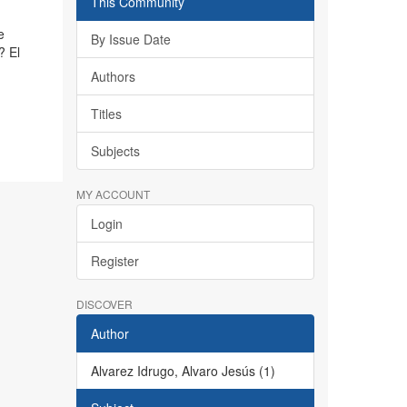
This Community
e
By Issue Date
? El
Authors
Titles
Subjects
MY ACCOUNT
Login
Register
DISCOVER
Author
Alvarez Idrugo, Alvaro Jesús (1)