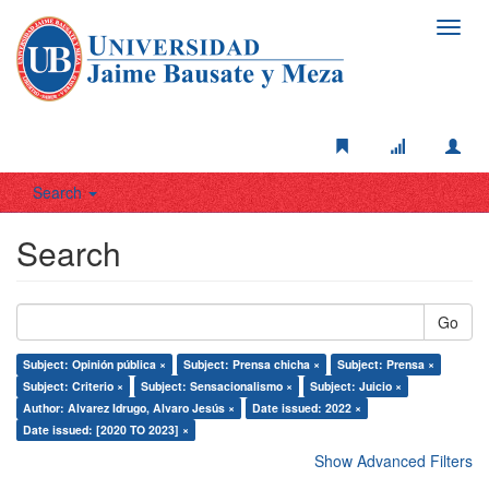
Toggl
navig
Search
Search
Go
Subject: Opinión pública ×
Subject: Prensa chicha ×
Subject: Prensa ×
Subject: Criterio ×
Subject: Sensacionalismo ×
Subject: Juicio ×
Author: Alvarez Idrugo, Alvaro Jesús ×
Date issued: 2022 ×
Date issued: [2020 TO 2023] ×
Show Advanced Filters