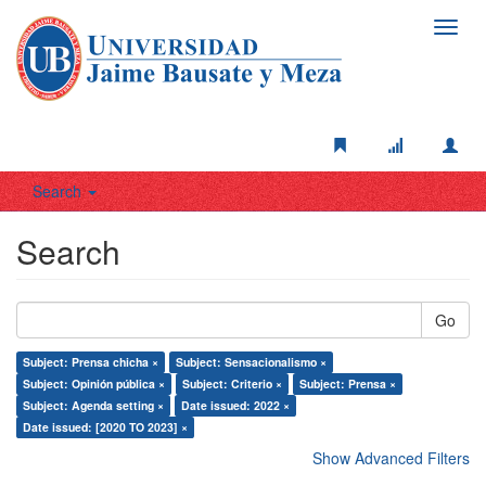
Toggl
navig
Search
Search
Go
Subject: Prensa chicha ×
Subject: Sensacionalismo ×
Subject: Opinión pública ×
Subject: Criterio ×
Subject: Prensa ×
Subject: Agenda setting ×
Date issued: 2022 ×
Date issued: [2020 TO 2023] ×
Show Advanced Filters