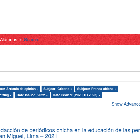
- Alumnos
Search
ct: Artículo de opinión ×
Subject: Criterio ×
Subject: Prensa chicha ×
etting ×
Date issued: 2022 ×
Date issued: [2020 TO 2023] ×
Show Advanced
edacción de periódicos chicha en la educación de las pe
 San Miguel, Lima – 2021