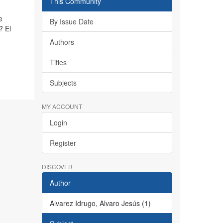
This Community
e
By Issue Date
? El
Authors
Titles
Subjects
MY ACCOUNT
Login
Register
DISCOVER
Author
Alvarez Idrugo, Alvaro Jesús (1)