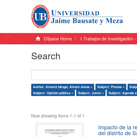
DSpace Home
1.Trabajos de Investigación 
Search
Author: Alvarez Idrugo, Alvaro Jesús ×
Subject: Prensa ×
Subje
Subject: Opinión pública ×
Subject: Juicio ×
Subject: Agenda s
Now showing items 1-1 of 1
Impacto de la r
del distrito de