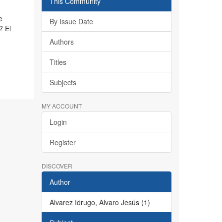
This Community
e
By Issue Date
? El
Authors
Titles
Subjects
MY ACCOUNT
Login
Register
DISCOVER
Author
Alvarez Idrugo, Alvaro Jesús (1)