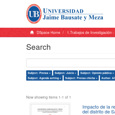
DSpace Home
1.Trabajos de Investigación 
Search
Subject: Prensa ×
Subject: Juicio ×
Subject: Opinión pública ×
Subject: Agenda setting ×
Subject: Prensa chicha ×
Author: Al
Now showing items 1-1 of 1
Impacto de la r
del distrito de