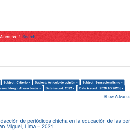
- Alumnos
Search
Subject: Criterio ×
Subject: Artículo de opinión ×
Subject: Sensacionalismo ×
varez Idrugo, Alvaro Jesús ×
Date issued: 2022 ×
Date issued: [2020 TO 2023] ×
Show Advanced
edacción de periódicos chicha en la educación de las pe
 San Miguel, Lima – 2021