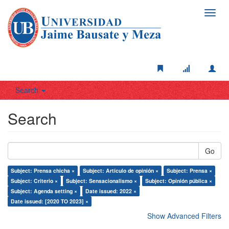
Toggl
navig
Search
Search
Go
Subject: Prensa chicha ×
Subject: Artículo de opinión ×
Subject: Prensa ×
Subject: Criterio ×
Subject: Sensacionalismo ×
Subject: Opinión pública ×
Subject: Agenda setting ×
Date issued: 2022 ×
Date issued: [2020 TO 2023] ×
Show Advanced Filters