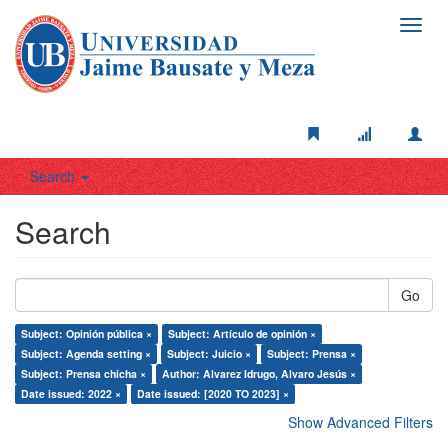
Toggl
navig
Search
Search
Go
Subject: Opinión pública ×
Subject: Artículo de opinión ×
Subject: Agenda setting ×
Subject: Juicio ×
Subject: Prensa ×
Subject: Prensa chicha ×
Author: Alvarez Idrugo, Alvaro Jesús ×
Date issued: 2022 ×
Date issued: [2020 TO 2023] ×
Show Advanced Filters